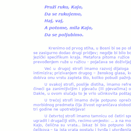
Pruži ruku, Kajo,
Da se rukujemo,
Haj, vaj,
A potome, mila Kajo,
Da se poljubimo. 
Krenimo  
od  
prvog  
stiha,  
u  
Bosni  
bi  
se  
po  
o
se  
zasigurno  
dodao  
drugi  
pridjev;  
negdje  
bi  
bilo  
bo
jezički  
specifikum  
kraja.  
Metafora  
pitoma  
ružice 
prevođenjem ruže u ružicu - pojačava se doživljaj 
Već  
u  
drugoj  
strofi  
imamo  
razvoj  
dijaloga 
intimizira;  
prizivanjem  
drugog  
–  
ženskog  
glasa,  
ko
dobiva onu vrstu zapleta što, koliko pobudi pažnju
U  
svakoj  
strofi,  
poslije  
distiha,  
imamo  
refre
čineći  
ga  
zanimljivijim  
i  
pjevaču  
(ili  
pjevačima)  
o
Dakle, u ovom slučaju to je vrlo učinkovita poštap
U  
trećoj  
strofi  
imamo  
dvije  
potpuno  
opreč
morbidnog  
predmeta  
čija  
živost  
ograničava  
slobod
tri godine ne upotrebljava! 
U  
četvrtoj  
strofi  
imamo  
tamnicu  
od  
četiri  
sp
ugradit  
i  
drugačiji  
stih,  
recimo  
umjesto:  
…  
a  
na  
moj
Kajo,  
čelična  
su  
vrata…  
Iskaz  
bi  
bio  
potpuno  
id
čelikova  
–  
ta  
ista  
vrata  
postaju  
i  
tvrđa  
i  
utvrđenija