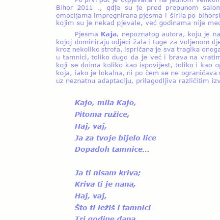
Bihor  
2011  
.,  
gdje  
su  
je  
pred  
prepunom  
salo
emocijama  
impregnirana  
pjesma  
i  
širila  
po  
bihors
kojim su je nekad pjevale, već godinama nije me
Pjesma  
Kaja
,  
nepoznatog  
autora,  
koju  
je  
na
kojoj  
dominiraju  
odjeci  
žala  
i  
tuge  
za  
voljenom  
dj
kroz  
nekoliko  
strofa,  
ispričana  
je  
sva  
tragika  
onoga
u  
tamnici,  
toliko  
dugo  
da  
je  
već  
i  
brava  
na  
vrati
koji  
se  
doima  
koliko  
kao  
ispovijest,  
toliko  
i  
kao  
o
koja,  
iako  
je  
lokalna,  
ni  
po  
čem  
se  
ne  
ograničava 
uz neznatnu adaptaciju, prilagodljiva različitim 
Kajo, mila Kajo,
Pitoma ružice,
Haj, vaj,
Ja za tvoje bijelo lice
Dopadoh tamnice…
Ja ti nisam kriva; 
Kriva ti je nana,
Haj, vaj,
Što ti ležiš i tamnici
Tri godine dana.