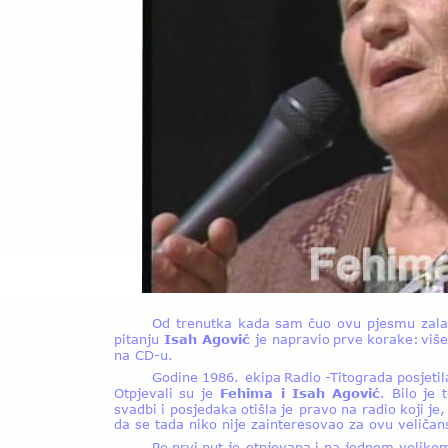
Od  
trenutka  
kada  
sam  
čuo  
ovu  
pjesmu  
zal
pitanju  
Isah  
Agović
je  
napravio  
prve  
korake:  
više
na CD-u.
Godine  
1986.  
ekipa  
Radio  
-Titograda  
posjetil
Otpjevali  
su  
je  
Fehima  
i  
Isah  
Agović
.  
Bilo  
je  
t
svadbi  
i  
posjedaka  
otišla  
je  
pravo  
na  
radio  
koji  
je,
da se tada niko nije zainteresovao za ovu veliča
Po  
prvi  
put  
je  
otpjevana  
i  
na  
jednom  
velikom