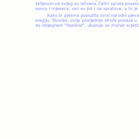
željezom  
od  
kojeg  
su  
izlivena.  
Četiri  
sprata  
poveća
sunca i mjeseca, već su još i na spratove, a to je
Kako  
bi  
pjesma  
poslužila  
svrsi  
narodni  
pjeva
elegiju.  
Štoviše,  
dvije  
posljednje  
strofe  
prelaze  
u 
da izbjegnem "hepiend", ukazuje se zračak svjetlos