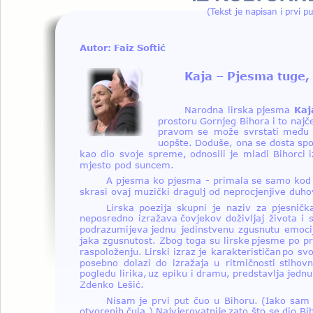
(Tekst je napisan i prvi p
Autor: Faiz Softić
Kaja – Pjesma tuge, l
Narodna  
lirska  
pjesma  
Kaj
prostoru  
Gornjeg  
Bihora  
i  
to  
najč
pravom  
se  
može  
svrstati  
među 
uopšte.  
Doduše,  
ona  
se  
dosta  
spo
kao  
dio  
svoje  
spreme,  
odnosili  
je  
mladi  
Bihorci  
i
mjesto pod suncem. 
A  
pjesma  
ko  
pjesma  
-  
primala  
se  
samo  
kod 
skrasi ovaj muzički dragulj od neprocjenjive duho
Lirska  
poezija  
skupni  
je  
naziv  
za  
pjesničk
neposredno  
izražava  
čovjekov  
doživljaj  
života  
i  
podrazumijeva  
jednu  
jedinstvenu  
zgusnutu  
emocij
jaka  
zgusnutost.  
Zbog  
toga  
su  
lirske  
pjesme  
po  
pr
raspoloženju.  
Lirski  
izraz  
je  
karakterističan  
po  
svo
posebno  
dolazi  
do  
izražaja  
u  
ritmičnosti  
stihovn
pogledu  
lirika,  
uz  
epiku  
i  
dramu,  
predstavlja  
jednu
Zdenko Lešić.
Nisam  
je  
prvi  
put  
čuo  
u  
Bihoru.  
(Iako  
sam 
otvorenih  
čula.)  
Najvjerovatnije  
zato  
što  
se  
dio  
Bi