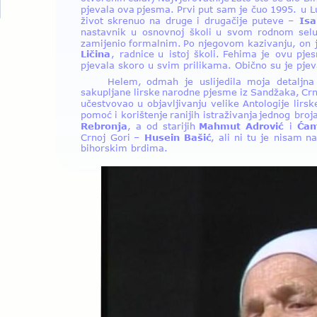
pjevala  
ova  
pjesma.  
Prvi  
put  
sam  
je  
čuo  
1995.  
u  
L
život  
skrenuo  
na  
druge  
i  
drugačije  
puteve  
–  
Isa
nastavnik  
u  
osnovnoj  
školi  
u  
svom  
rodnom  
selu
zamijenio  
formalnim.  
Po  
njegovom  
kazivanju,  
on 
Ličina
,  
radnice  
u  
istoj  
školi.  
Fehima  
je  
ovu  
pje
pjevala skoro u svim prilikama. Obično su je pjeva
Helem,  
odmah  
je  
uslijedila  
moja  
detaljna 
sakupljane  
lirske  
narodne  
pjesme  
iz  
Sandžaka,  
Crn
učestvovao  
u  
objavljivanju  
velike  
Antologije  
lirsk
pomoć  
i  
korištenje  
ranijih  
istraživanja  
jednog  
broja
Rebronja
,  
a  
od  
starijih  
Mahmut  
Adrović  
i  
Ćami
Crnoj  
Gori  
–  
Husein  
Bašić
,  
ali  
ni  
tu  
je  
nisam  
na
bihorskim brdima.